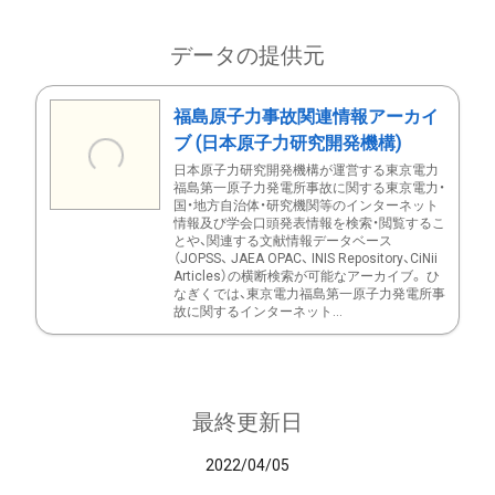
データの提供元
福島原子力事故関連情報アーカイ
ブ (日本原子力研究開発機構)
日本原子力研究開発機構が運営する東京電力
福島第一原子力発電所事故に関する東京電力・
国・地方自治体・研究機関等のインターネット
情報及び学会口頭発表情報を検索・閲覧するこ
とや、関連する文献情報データベース
（JOPSS、 JAEA OPAC、 INIS Repository、CiNii
Articles）の横断検索が可能なアーカイブ。 ひ
なぎくでは、東京電力福島第一原子力発電所事
故に関するインターネット...
最終更新日
2022/04/05