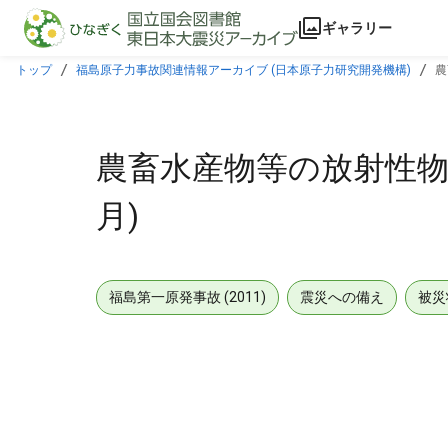
本文に飛ぶ
ギャラリー
トップ
福島原子力事故関連情報アーカイブ (日本原子力研究開発機構)
農
農畜水産物等の放射性物質検
月)
福島第一原発事故 (2011)
震災への備え
被災