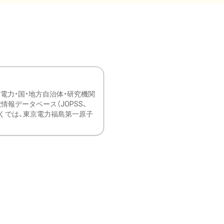
力・国・地方自治体・研究機関
報データベース（JOPSS、
ブ。 ひなぎくでは、東京電力福島第一原子