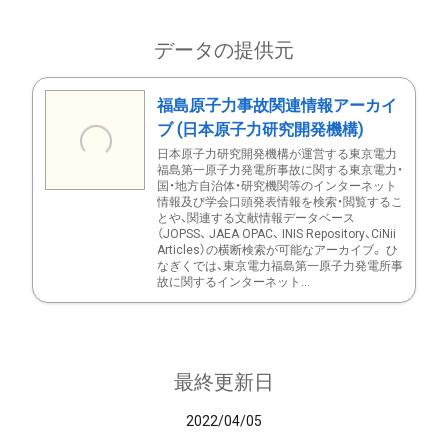
データの提供元
福島原子力事故関連情報アーカイ
ブ (日本原子力研究開発機構)
日本原子力研究開発機構が運営する東京電力
福島第一原子力発電所事故に関する東京電力・
国・地方自治体・研究機関等のインターネット
情報及び学会口頭発表情報を検索・閲覧するこ
とや、関連する文献情報データベース
（JOPSS、 JAEA OPAC、 INIS Repository、CiNii
Articles）の横断検索が可能なアーカイブ。 ひ
なぎくでは、東京電力福島第一原子力発電所事
故に関するインターネット...
最終更新日
2022/04/05