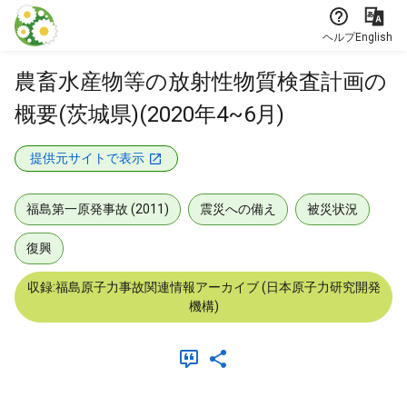
本文に飛ぶ
ヘルプ
English
農畜水産物等の放射性物質検査計画の
概要(茨城県)(2020年4~6月)
提供元サイトで表示
福島第一原発事故 (2011)
震災への備え
被災状況
復興
収録:福島原子力事故関連情報アーカイブ (日本原子力研究開発
機構)