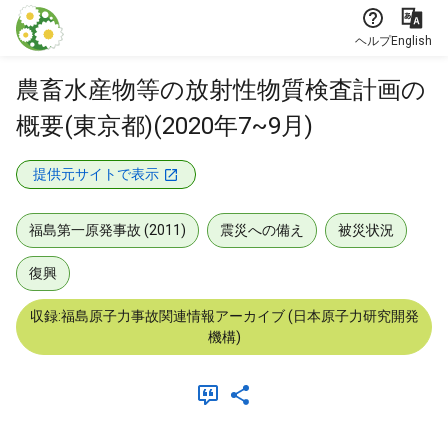
本文に飛ぶ
ヘルプ
English
農畜水産物等の放射性物質検査計画の
概要(東京都)(2020年7~9月)
提供元サイトで表示
福島第一原発事故 (2011)
震災への備え
被災状況
復興
収録:福島原子力事故関連情報アーカイブ (日本原子力研究開発
機構)