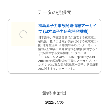
データの提供元
福島原子力事故関連情報アーカイ
ブ (日本原子力研究開発機構)
日本原子力研究開発機構が運営する東京電力
福島第一原子力発電所事故に関する東京電力・
国・地方自治体・研究機関等のインターネット
情報及び学会口頭発表情報を検索・閲覧するこ
とや、関連する文献情報データベース
（JOPSS、 JAEA OPAC、 INIS Repository、CiNii
Articles）の横断検索が可能なアーカイブ。 ひ
なぎくでは、東京電力福島第一原子力発電所事
故に関するインターネット...
最終更新日
2022/04/05