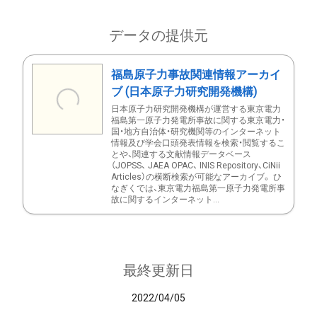
データの提供元
福島原子力事故関連情報アーカイ
ブ (日本原子力研究開発機構)
日本原子力研究開発機構が運営する東京電力
福島第一原子力発電所事故に関する東京電力・
国・地方自治体・研究機関等のインターネット
情報及び学会口頭発表情報を検索・閲覧するこ
とや、関連する文献情報データベース
（JOPSS、 JAEA OPAC、 INIS Repository、CiNii
Articles）の横断検索が可能なアーカイブ。 ひ
なぎくでは、東京電力福島第一原子力発電所事
故に関するインターネット...
最終更新日
2022/04/05