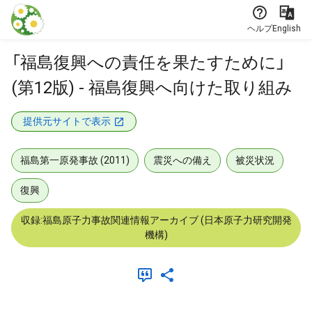
本文に飛ぶ
ヘルプ
English
「福島復興への責任を果たすために」
(第12版) - 福島復興へ向けた取り組み
提供元サイトで表示
福島第一原発事故 (2011)
震災への備え
被災状況
復興
収録:福島原子力事故関連情報アーカイブ (日本原子力研究開発
機構)