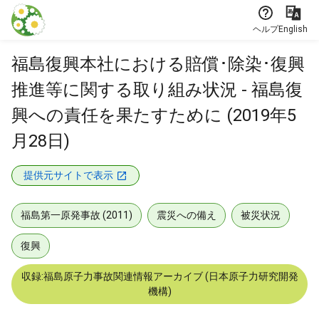
本文に飛ぶ
ヘルプ
English
福島復興本社における賠償･除染･復興
推進等に関する取り組み状況 - 福島復
興への責任を果たすために (2019年5
月28日)
提供元サイトで表示
福島第一原発事故 (2011)
震災への備え
被災状況
復興
収録:福島原子力事故関連情報アーカイブ (日本原子力研究開発
機構)