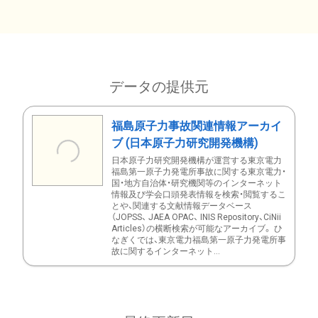
データの提供元
福島原子力事故関連情報アーカイ
ブ (日本原子力研究開発機構)
日本原子力研究開発機構が運営する東京電力
福島第一原子力発電所事故に関する東京電力・
国・地方自治体・研究機関等のインターネット
情報及び学会口頭発表情報を検索・閲覧するこ
とや、関連する文献情報データベース
（JOPSS、 JAEA OPAC、 INIS Repository、CiNii
Articles）の横断検索が可能なアーカイブ。 ひ
なぎくでは、東京電力福島第一原子力発電所事
故に関するインターネット...