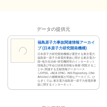
データの提供元
福島原子力事故関連情報アーカイ
ブ (日本原子力研究開発機構)
日本原子力研究開発機構が運営する東京電力
福島第一原子力発電所事故に関する東京電力・
国・地方自治体・研究機関等のインターネット
情報及び学会口頭発表情報を検索・閲覧するこ
とや、関連する文献情報データベース
（JOPSS、 JAEA OPAC、 INIS Repository、CiNii
Articles）の横断検索が可能なアーカイブ。 ひ
なぎくでは、東京電力福島第一原子力発電所事
故に関するインターネット...