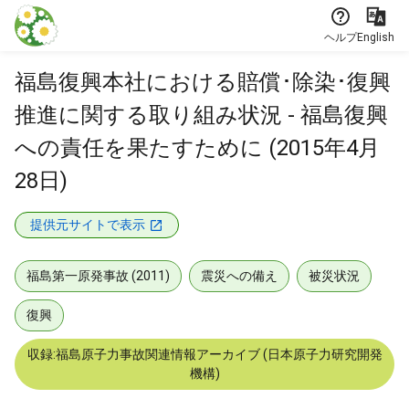
本文に飛ぶ
ヘルプ
English
福島復興本社における賠償･除染･復興
推進に関する取り組み状況 - 福島復興
への責任を果たすために (2015年4月
28日)
提供元サイトで表示
福島第一原発事故 (2011)
震災への備え
被災状況
復興
収録:福島原子力事故関連情報アーカイブ (日本原子力研究開発
機構)