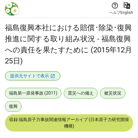
本文に飛ぶ
ヘルプ
English
福島復興本社における賠償･除染･復興
推進に関する取り組み状況 - 福島復興
への責任を果たすために (2015年12月
25日)
提供元サイトで表示
福島第一原発事故 (2011)
震災への備え
被災状況
復興
収録:福島原子力事故関連情報アーカイブ (日本原子力研究開発
機構)