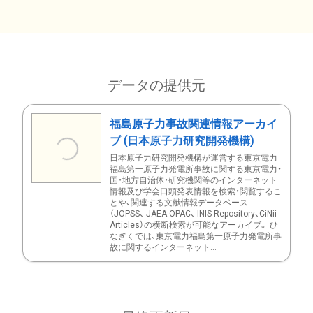
データの提供元
福島原子力事故関連情報アーカイ
ブ (日本原子力研究開発機構)
日本原子力研究開発機構が運営する東京電力
福島第一原子力発電所事故に関する東京電力・
国・地方自治体・研究機関等のインターネット
情報及び学会口頭発表情報を検索・閲覧するこ
とや、関連する文献情報データベース
（JOPSS、 JAEA OPAC、 INIS Repository、CiNii
Articles）の横断検索が可能なアーカイブ。 ひ
なぎくでは、東京電力福島第一原子力発電所事
故に関するインターネット...