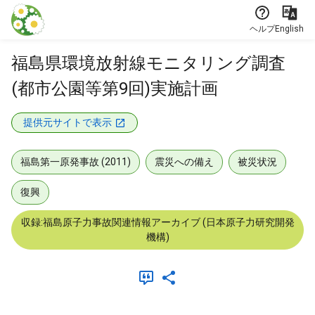
本文に飛ぶ
ヘルプ
English
福島県環境放射線モニタリング調査
(都市公園等第9回)実施計画
提供元サイトで表示
福島第一原発事故 (2011)
震災への備え
被災状況
復興
収録:福島原子力事故関連情報アーカイブ (日本原子力研究開発
機構)