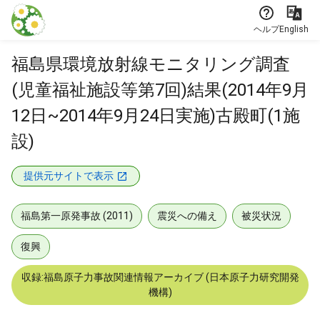
本文に飛ぶ
ヘルプ
English
福島県環境放射線モニタリング調査
(児童福祉施設等第7回)結果(2014年9月
12日~2014年9月24日実施)古殿町(1施
設)
提供元サイトで表示
福島第一原発事故 (2011)
震災への備え
被災状況
復興
収録:福島原子力事故関連情報アーカイブ (日本原子力研究開発
機構)