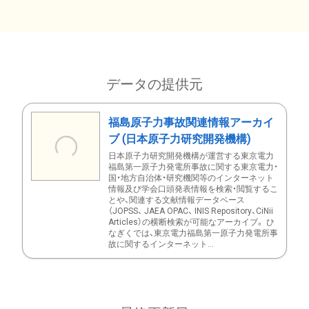
データの提供元
福島原子力事故関連情報アーカイ
ブ (日本原子力研究開発機構)
日本原子力研究開発機構が運営する東京電力
福島第一原子力発電所事故に関する東京電力・
国・地方自治体・研究機関等のインターネット
情報及び学会口頭発表情報を検索・閲覧するこ
とや、関連する文献情報データベース
（JOPSS、 JAEA OPAC、 INIS Repository、CiNii
Articles）の横断検索が可能なアーカイブ。 ひ
なぎくでは、東京電力福島第一原子力発電所事
故に関するインターネット...