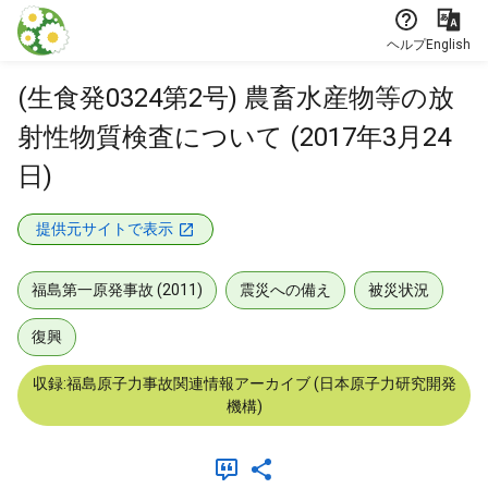
本文に飛ぶ
ヘルプ
English
(生食発0324第2号) 農畜水産物等の放
射性物質検査について (2017年3月24
日)
提供元サイトで表示
福島第一原発事故 (2011)
震災への備え
被災状況
復興
収録:福島原子力事故関連情報アーカイブ (日本原子力研究開発
機構)