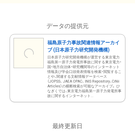
データの提供元
福島原子力事故関連情報アーカイ
ブ (日本原子力研究開発機構)
日本原子力研究開発機構が運営する東京電力
福島第一原子力発電所事故に関する東京電力・
国・地方自治体・研究機関等のインターネット
情報及び学会口頭発表情報を検索・閲覧するこ
とや、関連する文献情報データベース
（JOPSS、 JAEA OPAC、 INIS Repository、CiNii
Articles）の横断検索が可能なアーカイブ。 ひ
なぎくでは、東京電力福島第一原子力発電所事
故に関するインターネット...
最終更新日