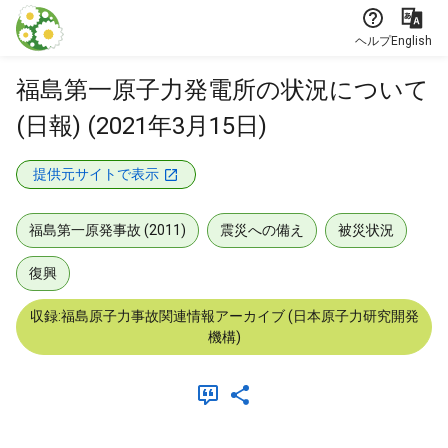
本文に飛ぶ
ヘルプ
English
福島第一原子力発電所の状況について
(日報) (2021年3月15日)
提供元サイトで表示
福島第一原発事故 (2011)
震災への備え
被災状況
復興
収録:福島原子力事故関連情報アーカイブ (日本原子力研究開発
機構)