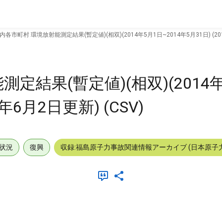
内各市町村 環境放射能測定結果(暫定値)(相双)(2014年5月1日~2014年5月31日) (201
定結果(暫定値)(相双)(2014
4年6月2日更新) (CSV)
状況
復興
収録:福島原子力事故関連情報アーカイブ (日本原子