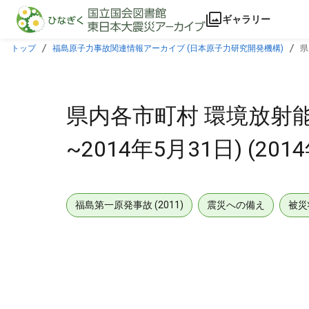
本文に飛ぶ
ギャラリー
トップ
福島原子力事故関連情報アーカイブ (日本原子力研究開発機構)
県
県内各市町村 環境放射能測
~2014年5月31日) (201
福島第一原発事故 (2011)
震災への備え
被災