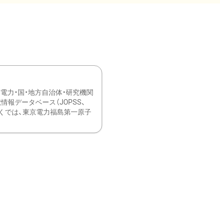
力・国・地方自治体・研究機関
報データベース（JOPSS、
ブ。 ひなぎくでは、東京電力福島第一原子