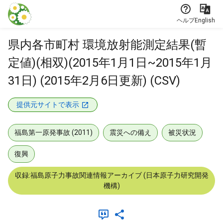
本文に飛ぶ
ヘルプ
English
県内各市町村 環境放射能測定結果(暫
定値)(相双)(2015年1月1日~2015年1月
31日) (2015年2月6日更新) (CSV)
提供元サイトで表示
福島第一原発事故 (2011)
震災への備え
被災状況
復興
収録:福島原子力事故関連情報アーカイブ (日本原子力研究開発
機構)