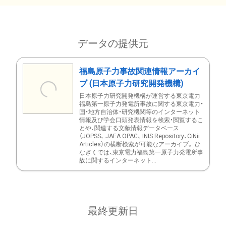
データの提供元
福島原子力事故関連情報アーカイ
ブ (日本原子力研究開発機構)
日本原子力研究開発機構が運営する東京電力
福島第一原子力発電所事故に関する東京電力・
国・地方自治体・研究機関等のインターネット
情報及び学会口頭発表情報を検索・閲覧するこ
とや、関連する文献情報データベース
（JOPSS、 JAEA OPAC、 INIS Repository、CiNii
Articles）の横断検索が可能なアーカイブ。 ひ
なぎくでは、東京電力福島第一原子力発電所事
故に関するインターネット...
最終更新日