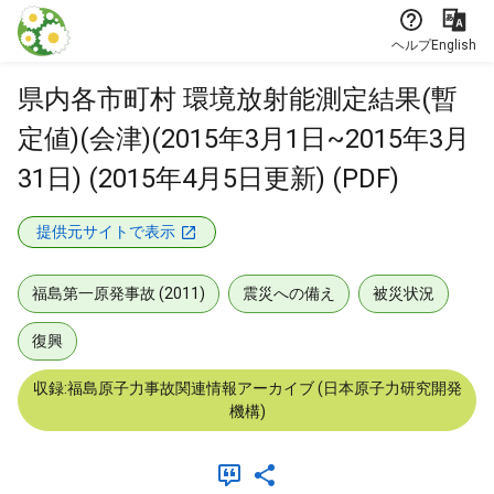
本文に飛ぶ
ヘルプ
English
県内各市町村 環境放射能測定結果(暫
定値)(会津)(2015年3月1日~2015年3月
31日) (2015年4月5日更新) (PDF)
提供元サイトで表示
福島第一原発事故 (2011)
震災への備え
被災状況
復興
収録:福島原子力事故関連情報アーカイブ (日本原子力研究開発
機構)