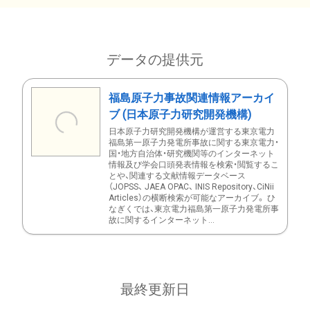
データの提供元
福島原子力事故関連情報アーカイ
ブ (日本原子力研究開発機構)
日本原子力研究開発機構が運営する東京電力
福島第一原子力発電所事故に関する東京電力・
国・地方自治体・研究機関等のインターネット
情報及び学会口頭発表情報を検索・閲覧するこ
とや、関連する文献情報データベース
（JOPSS、 JAEA OPAC、 INIS Repository、CiNii
Articles）の横断検索が可能なアーカイブ。 ひ
なぎくでは、東京電力福島第一原子力発電所事
故に関するインターネット...
最終更新日