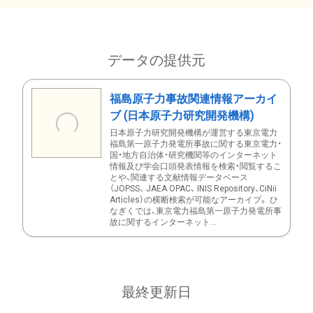
データの提供元
福島原子力事故関連情報アーカイ
ブ (日本原子力研究開発機構)
日本原子力研究開発機構が運営する東京電力
福島第一原子力発電所事故に関する東京電力・
国・地方自治体・研究機関等のインターネット
情報及び学会口頭発表情報を検索・閲覧するこ
とや、関連する文献情報データベース
（JOPSS、 JAEA OPAC、 INIS Repository、CiNii
Articles）の横断検索が可能なアーカイブ。 ひ
なぎくでは、東京電力福島第一原子力発電所事
故に関するインターネット...
最終更新日