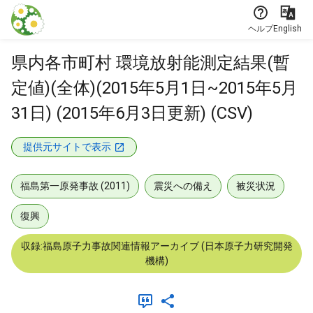
本文に飛ぶ
ヘルプ
English
県内各市町村 環境放射能測定結果(暫
定値)(全体)(2015年5月1日~2015年5月
31日) (2015年6月3日更新) (CSV)
提供元サイトで表示
福島第一原発事故 (2011)
震災への備え
被災状況
復興
収録:福島原子力事故関連情報アーカイブ (日本原子力研究開発
機構)