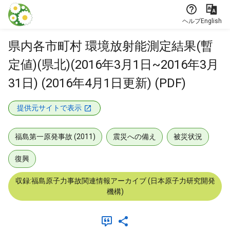
本文に飛ぶ
ヘルプ
English
県内各市町村 環境放射能測定結果(暫
定値)(県北)(2016年3月1日~2016年3月
31日) (2016年4月1日更新) (PDF)
提供元サイトで表示
福島第一原発事故 (2011)
震災への備え
被災状況
復興
収録:福島原子力事故関連情報アーカイブ (日本原子力研究開発
機構)