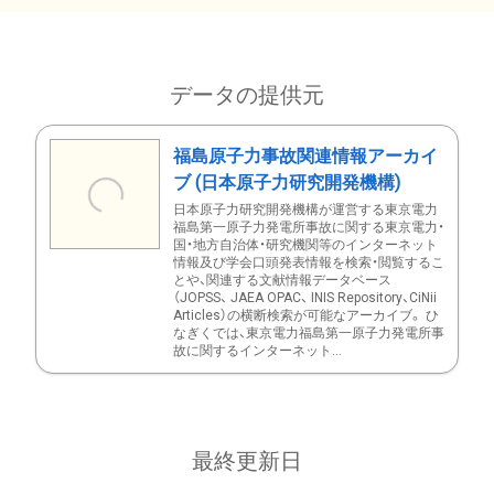
データの提供元
福島原子力事故関連情報アーカイ
ブ (日本原子力研究開発機構)
日本原子力研究開発機構が運営する東京電力
福島第一原子力発電所事故に関する東京電力・
国・地方自治体・研究機関等のインターネット
情報及び学会口頭発表情報を検索・閲覧するこ
とや、関連する文献情報データベース
（JOPSS、 JAEA OPAC、 INIS Repository、CiNii
Articles）の横断検索が可能なアーカイブ。 ひ
なぎくでは、東京電力福島第一原子力発電所事
故に関するインターネット...
最終更新日