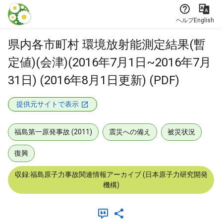
本文に飛ぶ
ヘルプ
English
県内各市町村 環境放射能測定結果(暫
定値)(会津)(2016年7月1日~2016年7月
31日) (2016年8月1日更新) (PDF)
提供元サイトで表示
福島第一原発事故 (2011)
震災への備え
被災状況
復興
収録:福島原子力事故関連情報アーカイブ (日本原子力研究開発
機構)