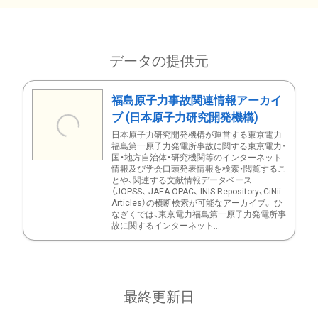
データの提供元
福島原子力事故関連情報アーカイ
ブ (日本原子力研究開発機構)
日本原子力研究開発機構が運営する東京電力
福島第一原子力発電所事故に関する東京電力・
国・地方自治体・研究機関等のインターネット
情報及び学会口頭発表情報を検索・閲覧するこ
とや、関連する文献情報データベース
（JOPSS、 JAEA OPAC、 INIS Repository、CiNii
Articles）の横断検索が可能なアーカイブ。 ひ
なぎくでは、東京電力福島第一原子力発電所事
故に関するインターネット...
最終更新日