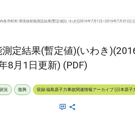
内各市町村 環境放射能測定結果(暫定値)(いわき)(2016年7月1日~2016年7月31日) (20
定結果(暫定値)(いわき)(201
6年8月1日更新) (PDF)
状況
復興
収録:福島原子力事故関連情報アーカイブ (日本原子