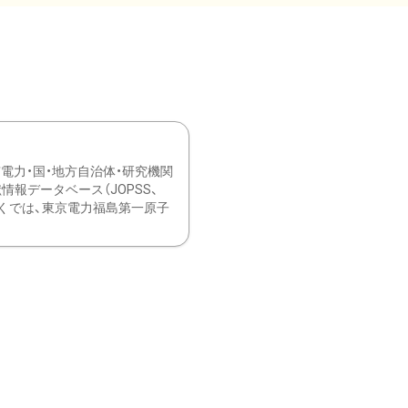
力・国・地方自治体・研究機関
報データベース（JOPSS、
ブ。 ひなぎくでは、東京電力福島第一原子