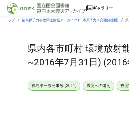
本文に飛ぶ
ギャラリー
トップ
福島原子力事故関連情報アーカイブ (日本原子力研究開発機構)
県
県内各市町村 環境放射能測
~2016年7月31日) (201
福島第一原発事故 (2011)
震災への備え
被災