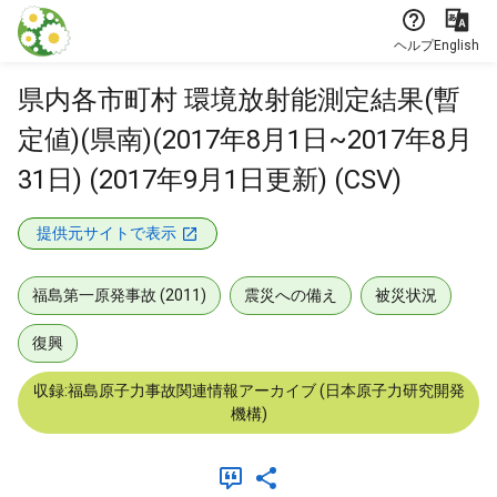
本文に飛ぶ
ヘルプ
English
県内各市町村 環境放射能測定結果(暫
定値)(県南)(2017年8月1日~2017年8月
31日) (2017年9月1日更新) (CSV)
提供元サイトで表示
福島第一原発事故 (2011)
震災への備え
被災状況
復興
収録:福島原子力事故関連情報アーカイブ (日本原子力研究開発
機構)