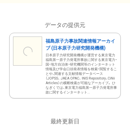
データの提供元
福島原子力事故関連情報アーカイ
ブ (日本原子力研究開発機構)
日本原子力研究開発機構が運営する東京電力
福島第一原子力発電所事故に関する東京電力・
国・地方自治体・研究機関等のインターネット
情報及び学会口頭発表情報を検索・閲覧するこ
とや、関連する文献情報データベース
（JOPSS、 JAEA OPAC、 INIS Repository、CiNii
Articles）の横断検索が可能なアーカイブ。 ひ
なぎくでは、東京電力福島第一原子力発電所事
故に関するインターネット...
最終更新日