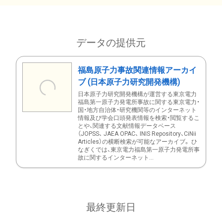
データの提供元
福島原子力事故関連情報アーカイ
ブ (日本原子力研究開発機構)
日本原子力研究開発機構が運営する東京電力
福島第一原子力発電所事故に関する東京電力・
国・地方自治体・研究機関等のインターネット
情報及び学会口頭発表情報を検索・閲覧するこ
とや、関連する文献情報データベース
（JOPSS、 JAEA OPAC、 INIS Repository、CiNii
Articles）の横断検索が可能なアーカイブ。 ひ
なぎくでは、東京電力福島第一原子力発電所事
故に関するインターネット...
最終更新日