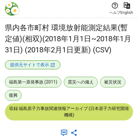
本文に飛ぶ
ヘルプ
English
県内各市町村 環境放射能測定結果(暫
定値)(相双)(2018年1月1日~2018年1月
31日) (2018年2月1日更新) (CSV)
提供元サイトで表示
福島第一原発事故 (2011)
震災への備え
被災状況
復興
収録:福島原子力事故関連情報アーカイブ (日本原子力研究開発
機構)