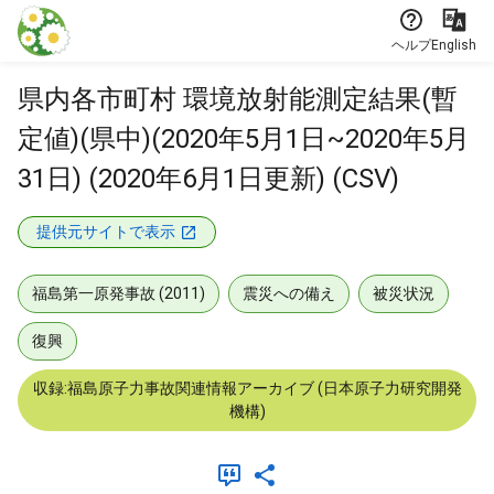
本文に飛ぶ
ヘルプ
English
県内各市町村 環境放射能測定結果(暫
定値)(県中)(2020年5月1日~2020年5月
31日) (2020年6月1日更新) (CSV)
提供元サイトで表示
福島第一原発事故 (2011)
震災への備え
被災状況
復興
収録:福島原子力事故関連情報アーカイブ (日本原子力研究開発
機構)