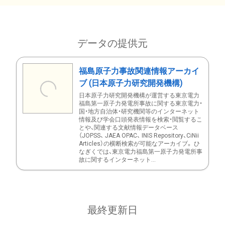
データの提供元
福島原子力事故関連情報アーカイ
ブ (日本原子力研究開発機構)
日本原子力研究開発機構が運営する東京電力
福島第一原子力発電所事故に関する東京電力・
国・地方自治体・研究機関等のインターネット
情報及び学会口頭発表情報を検索・閲覧するこ
とや、関連する文献情報データベース
（JOPSS、 JAEA OPAC、 INIS Repository、CiNii
Articles）の横断検索が可能なアーカイブ。 ひ
なぎくでは、東京電力福島第一原子力発電所事
故に関するインターネット...
最終更新日