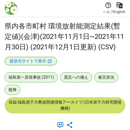
本文に飛ぶ
ヘルプ
English
県内各市町村 環境放射能測定結果(暫
定値)(会津)(2021年11月1日~2021年11
月30日) (2021年12月1日更新) (CSV)
提供元サイトで表示
福島第一原発事故 (2011)
震災への備え
被災状況
復興
収録:福島原子力事故関連情報アーカイブ (日本原子力研究開発
機構)