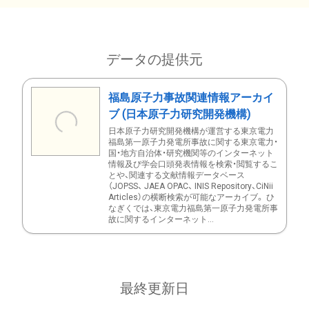
データの提供元
福島原子力事故関連情報アーカイ
ブ (日本原子力研究開発機構)
日本原子力研究開発機構が運営する東京電力
福島第一原子力発電所事故に関する東京電力・
国・地方自治体・研究機関等のインターネット
情報及び学会口頭発表情報を検索・閲覧するこ
とや、関連する文献情報データベース
（JOPSS、 JAEA OPAC、 INIS Repository、CiNii
Articles）の横断検索が可能なアーカイブ。 ひ
なぎくでは、東京電力福島第一原子力発電所事
故に関するインターネット...
最終更新日