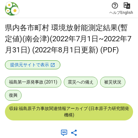
本文に飛ぶ
ヘルプ
English
県内各市町村 環境放射能測定結果(暫
定値)(南会津)(2022年7月1日~2022年7
月31日) (2022年8月1日更新) (PDF)
提供元サイトで表示
福島第一原発事故 (2011)
震災への備え
被災状況
復興
収録:福島原子力事故関連情報アーカイブ (日本原子力研究開発
機構)