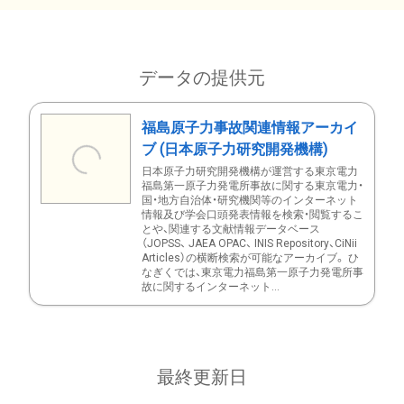
データの提供元
福島原子力事故関連情報アーカイ
ブ (日本原子力研究開発機構)
日本原子力研究開発機構が運営する東京電力
福島第一原子力発電所事故に関する東京電力・
国・地方自治体・研究機関等のインターネット
情報及び学会口頭発表情報を検索・閲覧するこ
とや、関連する文献情報データベース
（JOPSS、 JAEA OPAC、 INIS Repository、CiNii
Articles）の横断検索が可能なアーカイブ。 ひ
なぎくでは、東京電力福島第一原子力発電所事
故に関するインターネット...
最終更新日