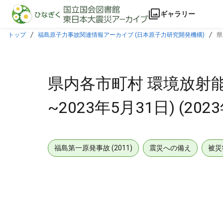
本文に飛ぶ
ギャラリー
トップ
福島原子力事故関連情報アーカイブ (日本原子力研究開発機構)
県
県内各市町村 環境放射能測
~2023年5月31日) (202
福島第一原発事故 (2011)
震災への備え
被災