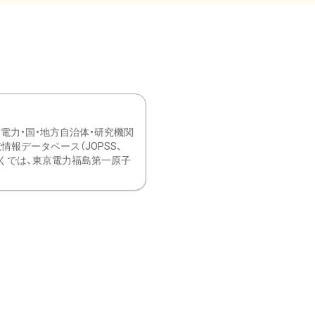
力・国・地方自治体・研究機関
報データベース（JOPSS、
ブ。 ひなぎくでは、東京電力福島第一原子