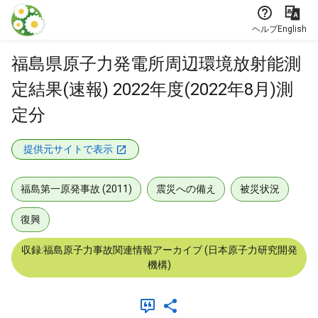
本文に飛ぶ
ヘルプ
English
福島県原子力発電所周辺環境放射能測
定結果(速報) 2022年度(2022年8月)測
定分
提供元サイトで表示
福島第一原発事故 (2011)
震災への備え
被災状況
復興
収録:福島原子力事故関連情報アーカイブ (日本原子力研究開発
機構)