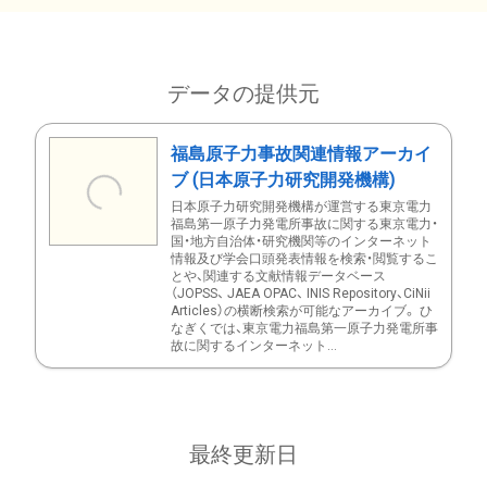
データの提供元
福島原子力事故関連情報アーカイ
ブ (日本原子力研究開発機構)
日本原子力研究開発機構が運営する東京電力
福島第一原子力発電所事故に関する東京電力・
国・地方自治体・研究機関等のインターネット
情報及び学会口頭発表情報を検索・閲覧するこ
とや、関連する文献情報データベース
（JOPSS、 JAEA OPAC、 INIS Repository、CiNii
Articles）の横断検索が可能なアーカイブ。 ひ
なぎくでは、東京電力福島第一原子力発電所事
故に関するインターネット...
最終更新日