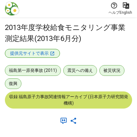
本文に飛ぶ
ヘルプ
English
2013年度学校給食モニタリング事業
測定結果(2013年6月分)
提供元サイトで表示
福島第一原発事故 (2011)
震災への備え
被災状況
復興
収録:福島原子力事故関連情報アーカイブ (日本原子力研究開発
機構)