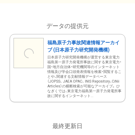
データの提供元
福島原子力事故関連情報アーカイ
ブ (日本原子力研究開発機構)
日本原子力研究開発機構が運営する東京電力
福島第一原子力発電所事故に関する東京電力・
国・地方自治体・研究機関等のインターネット
情報及び学会口頭発表情報を検索・閲覧するこ
とや、関連する文献情報データベース
（JOPSS、 JAEA OPAC、 INIS Repository、CiNii
Articles）の横断検索が可能なアーカイブ。 ひ
なぎくでは、東京電力福島第一原子力発電所事
故に関するインターネット...
最終更新日