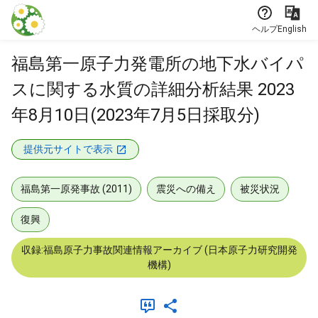
本文に飛ぶ
ヘルプ
English
福島第一原子力発電所の地下水バイパ
スに関する水質の詳細分析結果 2023
年8月10日(2023年7月5日採取分)
提供元サイトで表示
福島第一原発事故 (2011)
震災への備え
被災状況
復興
収録:福島原子力事故関連情報アーカイブ (日本原子力研究開発
機構)