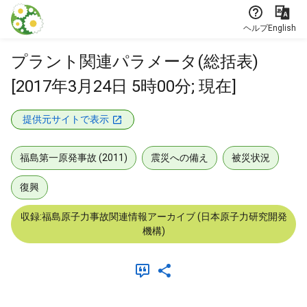
本文に飛ぶ
ヘルプ
English
プラント関連パラメータ(総括表)
[2017年3月24日 5時00分; 現在]
提供元サイトで表示
福島第一原発事故 (2011)
震災への備え
被災状況
復興
収録:福島原子力事故関連情報アーカイブ (日本原子力研究開発
機構)