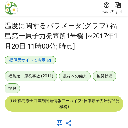
本文に飛ぶ
ヘルプ
English
温度に関するパラメータ(グラフ) 福
島第一原子力発電所1号機 [~2017年1
月20日 11時00分; 時点]
提供元サイトで表示
福島第一原発事故 (2011)
震災への備え
被災状況
復興
収録:福島原子力事故関連情報アーカイブ (日本原子力研究開発
機構)