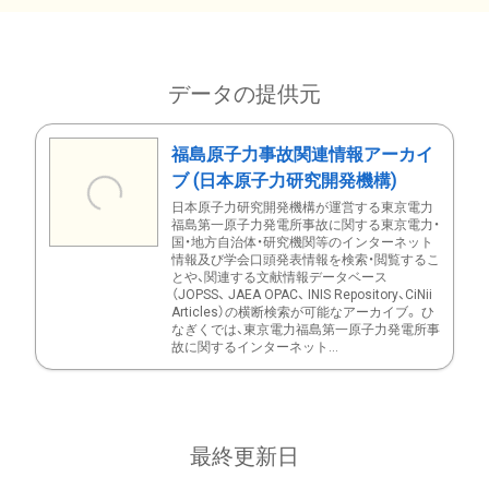
データの提供元
福島原子力事故関連情報アーカイ
ブ (日本原子力研究開発機構)
日本原子力研究開発機構が運営する東京電力
福島第一原子力発電所事故に関する東京電力・
国・地方自治体・研究機関等のインターネット
情報及び学会口頭発表情報を検索・閲覧するこ
とや、関連する文献情報データベース
（JOPSS、 JAEA OPAC、 INIS Repository、CiNii
Articles）の横断検索が可能なアーカイブ。 ひ
なぎくでは、東京電力福島第一原子力発電所事
故に関するインターネット...
最終更新日