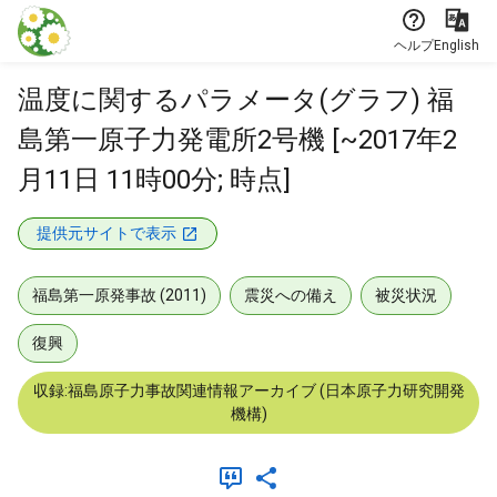
本文に飛ぶ
ヘルプ
English
温度に関するパラメータ(グラフ) 福
島第一原子力発電所2号機 [~2017年2
月11日 11時00分; 時点]
提供元サイトで表示
福島第一原発事故 (2011)
震災への備え
被災状況
復興
収録:福島原子力事故関連情報アーカイブ (日本原子力研究開発
機構)