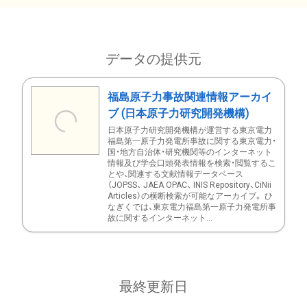
データの提供元
福島原子力事故関連情報アーカイ
ブ (日本原子力研究開発機構)
日本原子力研究開発機構が運営する東京電力
福島第一原子力発電所事故に関する東京電力・
国・地方自治体・研究機関等のインターネット
情報及び学会口頭発表情報を検索・閲覧するこ
とや、関連する文献情報データベース
（JOPSS、 JAEA OPAC、 INIS Repository、CiNii
Articles）の横断検索が可能なアーカイブ。 ひ
なぎくでは、東京電力福島第一原子力発電所事
故に関するインターネット...
最終更新日