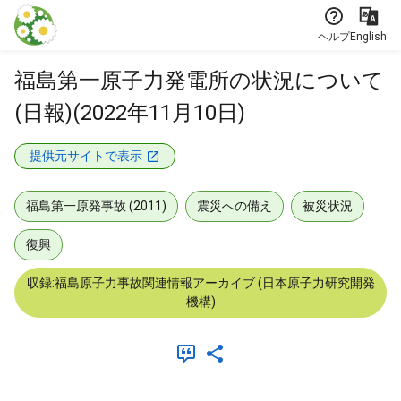
本文に飛ぶ
ヘルプ
English
福島第一原子力発電所の状況について
(日報)(2022年11月10日)
提供元サイトで表示
福島第一原発事故 (2011)
震災への備え
被災状況
復興
収録:福島原子力事故関連情報アーカイブ (日本原子力研究開発
機構)