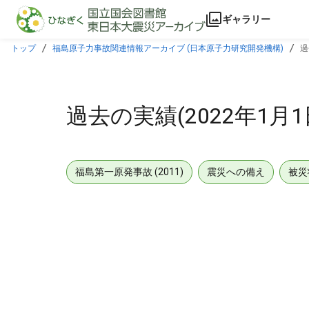
本文に飛ぶ
ギャラリー
トップ
福島原子力事故関連情報アーカイブ (日本原子力研究開発機構)
過
過去の実績(2022年1月1日
福島第一原発事故 (2011)
震災への備え
被災
メタデータ