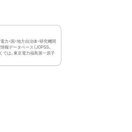
力・国・地方自治体・研究機関
報データベース（JOPSS、
ブ。 ひなぎくでは、東京電力福島第一原子