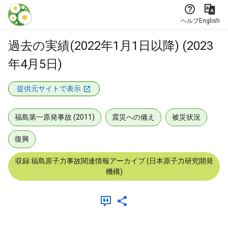
本文に飛ぶ
ヘルプ
English
過去の実績(2022年1月1日以降) (2023
年4月5日)
提供元サイトで表示
福島第一原発事故 (2011)
震災への備え
被災状況
復興
収録:福島原子力事故関連情報アーカイブ (日本原子力研究開発
機構)