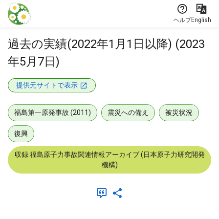
本文に飛ぶ
ヘルプ
English
過去の実績(2022年1月1日以降) (2023
年5月7日)
提供元サイトで表示
福島第一原発事故 (2011)
震災への備え
被災状況
復興
収録:福島原子力事故関連情報アーカイブ (日本原子力研究開発
機構)