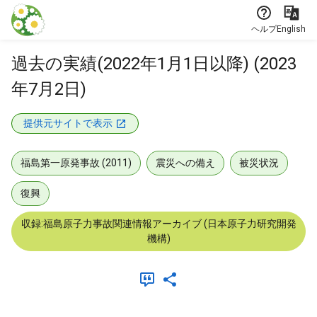
本文に飛ぶ
ヘルプ
English
過去の実績(2022年1月1日以降) (2023
年7月2日)
提供元サイトで表示
福島第一原発事故 (2011)
震災への備え
被災状況
復興
収録:福島原子力事故関連情報アーカイブ (日本原子力研究開発
機構)