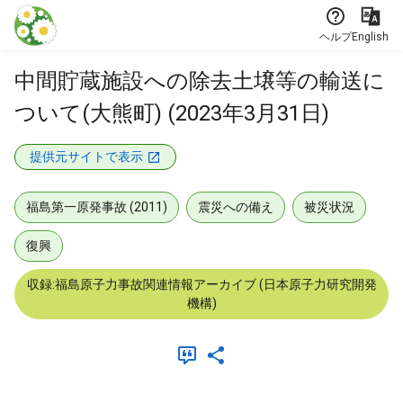
本文に飛ぶ
ヘルプ
English
中間貯蔵施設への除去土壌等の輸送に
ついて(大熊町) (2023年3月31日)
提供元サイトで表示
福島第一原発事故 (2011)
震災への備え
被災状況
復興
収録:福島原子力事故関連情報アーカイブ (日本原子力研究開発
機構)