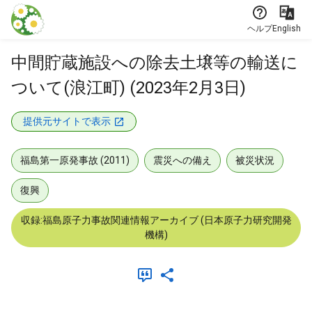
本文に飛ぶ
ヘルプ
English
中間貯蔵施設への除去土壌等の輸送に
ついて(浪江町) (2023年2月3日)
提供元サイトで表示
福島第一原発事故 (2011)
震災への備え
被災状況
復興
収録:福島原子力事故関連情報アーカイブ (日本原子力研究開発
機構)