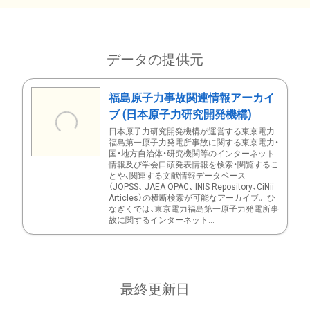
データの提供元
福島原子力事故関連情報アーカイ
ブ (日本原子力研究開発機構)
日本原子力研究開発機構が運営する東京電力
福島第一原子力発電所事故に関する東京電力・
国・地方自治体・研究機関等のインターネット
情報及び学会口頭発表情報を検索・閲覧するこ
とや、関連する文献情報データベース
（JOPSS、 JAEA OPAC、 INIS Repository、CiNii
Articles）の横断検索が可能なアーカイブ。 ひ
なぎくでは、東京電力福島第一原子力発電所事
故に関するインターネット...
最終更新日