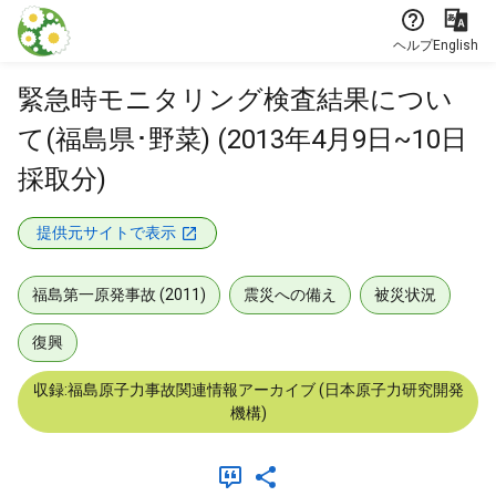
本文に飛ぶ
ヘルプ
English
緊急時モニタリング検査結果につい
て(福島県･野菜) (2013年4月9日~10日
採取分)
提供元サイトで表示
福島第一原発事故 (2011)
震災への備え
被災状況
復興
収録:福島原子力事故関連情報アーカイブ (日本原子力研究開発
機構)