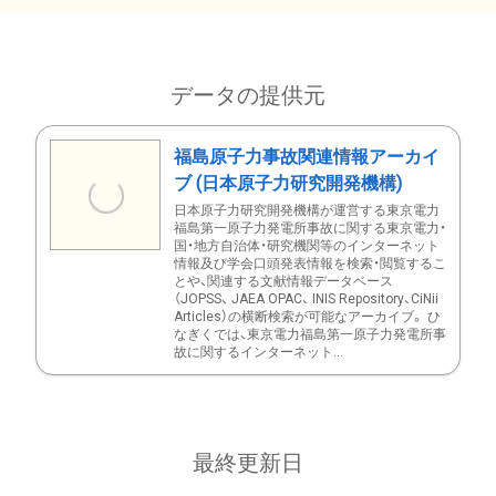
データの提供元
福島原子力事故関連情報アーカイ
ブ (日本原子力研究開発機構)
日本原子力研究開発機構が運営する東京電力
福島第一原子力発電所事故に関する東京電力・
国・地方自治体・研究機関等のインターネット
情報及び学会口頭発表情報を検索・閲覧するこ
とや、関連する文献情報データベース
（JOPSS、 JAEA OPAC、 INIS Repository、CiNii
Articles）の横断検索が可能なアーカイブ。 ひ
なぎくでは、東京電力福島第一原子力発電所事
故に関するインターネット...
最終更新日