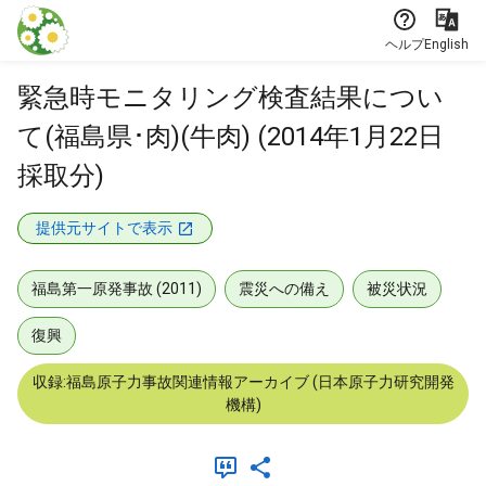
本文に飛ぶ
ヘルプ
English
緊急時モニタリング検査結果につい
て(福島県･肉)(牛肉) (2014年1月22日
採取分)
提供元サイトで表示
福島第一原発事故 (2011)
震災への備え
被災状況
復興
収録:福島原子力事故関連情報アーカイブ (日本原子力研究開発
機構)