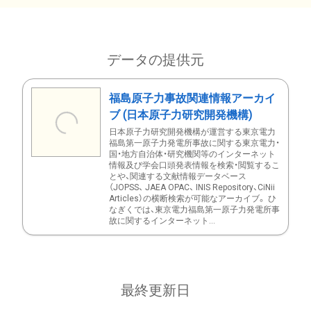
データの提供元
福島原子力事故関連情報アーカイ
ブ (日本原子力研究開発機構)
日本原子力研究開発機構が運営する東京電力
福島第一原子力発電所事故に関する東京電力・
国・地方自治体・研究機関等のインターネット
情報及び学会口頭発表情報を検索・閲覧するこ
とや、関連する文献情報データベース
（JOPSS、 JAEA OPAC、 INIS Repository、CiNii
Articles）の横断検索が可能なアーカイブ。 ひ
なぎくでは、東京電力福島第一原子力発電所事
故に関するインターネット...
最終更新日