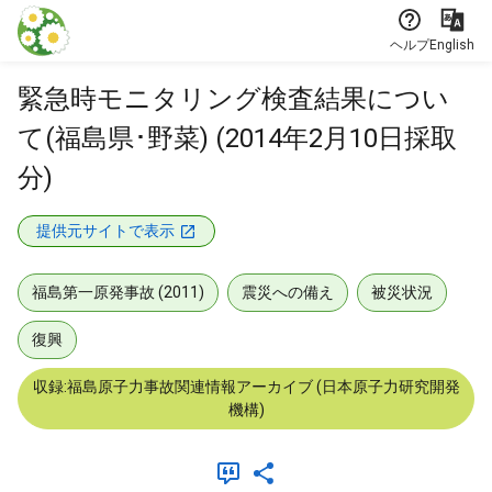
本文に飛ぶ
ヘルプ
English
緊急時モニタリング検査結果につい
て(福島県･野菜) (2014年2月10日採取
分)
提供元サイトで表示
福島第一原発事故 (2011)
震災への備え
被災状況
復興
収録:福島原子力事故関連情報アーカイブ (日本原子力研究開発
機構)