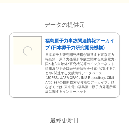
データの提供元
福島原子力事故関連情報アーカイ
ブ (日本原子力研究開発機構)
日本原子力研究開発機構が運営する東京電力
福島第一原子力発電所事故に関する東京電力・
国・地方自治体・研究機関等のインターネット
情報及び学会口頭発表情報を検索・閲覧するこ
とや、関連する文献情報データベース
（JOPSS、 JAEA OPAC、 INIS Repository、CiNii
Articles）の横断検索が可能なアーカイブ。 ひ
なぎくでは、東京電力福島第一原子力発電所事
故に関するインターネット...
最終更新日