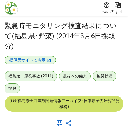
本文に飛ぶ
ヘルプ
English
緊急時モニタリング検査結果につい
て(福島県･野菜) (2014年3月6日採取
分)
提供元サイトで表示
福島第一原発事故 (2011)
震災への備え
被災状況
復興
収録:福島原子力事故関連情報アーカイブ (日本原子力研究開発
機構)