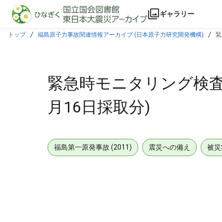
本文に飛ぶ
ギャラリー
トップ
福島原子力事故関連情報アーカイブ (日本原子力研究開発機構)
緊
緊急時モニタリング検査結果
月16日採取分)
福島第一原発事故 (2011)
震災への備え
被災