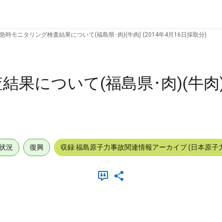
急時モニタリング検査結果について(福島県･肉)(牛肉) (2014年4月16日採取分)
について(福島県･肉)(牛肉) (
状況
復興
収録:福島原子力事故関連情報アーカイブ (日本原子