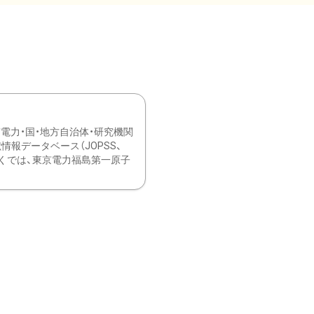
力・国・地方自治体・研究機関
報データベース（JOPSS、
ブ。 ひなぎくでは、東京電力福島第一原子