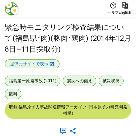
本文に飛ぶ
ヘルプ
English
緊急時モニタリング検査結果につい
て(福島県･肉)(豚肉･鶏肉) (2014年12月
8日~11日採取分)
提供元サイトで表示
福島第一原発事故 (2011)
震災への備え
被災状況
復興
収録:福島原子力事故関連情報アーカイブ (日本原子力研究開発
機構)