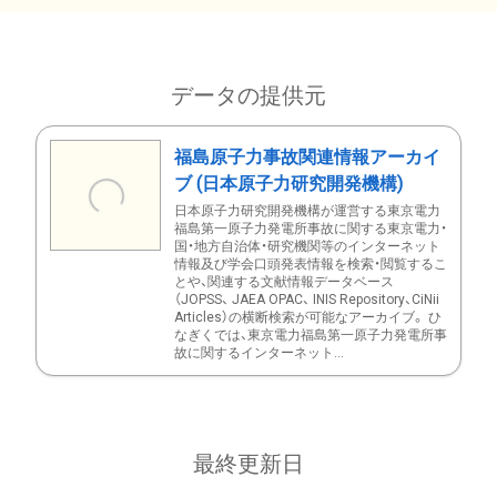
データの提供元
福島原子力事故関連情報アーカイ
ブ (日本原子力研究開発機構)
日本原子力研究開発機構が運営する東京電力
福島第一原子力発電所事故に関する東京電力・
国・地方自治体・研究機関等のインターネット
情報及び学会口頭発表情報を検索・閲覧するこ
とや、関連する文献情報データベース
（JOPSS、 JAEA OPAC、 INIS Repository、CiNii
Articles）の横断検索が可能なアーカイブ。 ひ
なぎくでは、東京電力福島第一原子力発電所事
故に関するインターネット...
最終更新日