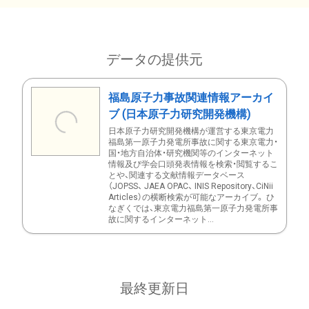
データの提供元
福島原子力事故関連情報アーカイ
ブ (日本原子力研究開発機構)
日本原子力研究開発機構が運営する東京電力
福島第一原子力発電所事故に関する東京電力・
国・地方自治体・研究機関等のインターネット
情報及び学会口頭発表情報を検索・閲覧するこ
とや、関連する文献情報データベース
（JOPSS、 JAEA OPAC、 INIS Repository、CiNii
Articles）の横断検索が可能なアーカイブ。 ひ
なぎくでは、東京電力福島第一原子力発電所事
故に関するインターネット...
最終更新日