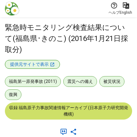
本文に飛ぶ
ヘルプ
English
緊急時モニタリング検査結果につい
て(福島県･きのこ) (2016年1月21日採
取分)
提供元サイトで表示
福島第一原発事故 (2011)
震災への備え
被災状況
復興
収録:福島原子力事故関連情報アーカイブ (日本原子力研究開発
機構)