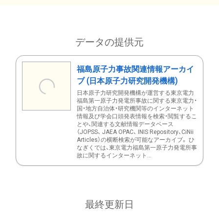
データの提供元
福島原子力事故関連情報アーカイ
ブ (日本原子力研究開発機構)
日本原子力研究開発機構が運営する東京電力
福島第一原子力発電所事故に関する東京電力・
国・地方自治体・研究機関等のインターネット
情報及び学会口頭発表情報を検索・閲覧するこ
とや、関連する文献情報データベース
（JOPSS、 JAEA OPAC、 INIS Repository、CiNii
Articles）の横断検索が可能なアーカイブ。 ひ
なぎくでは、東京電力福島第一原子力発電所事
故に関するインターネット...
最終更新日