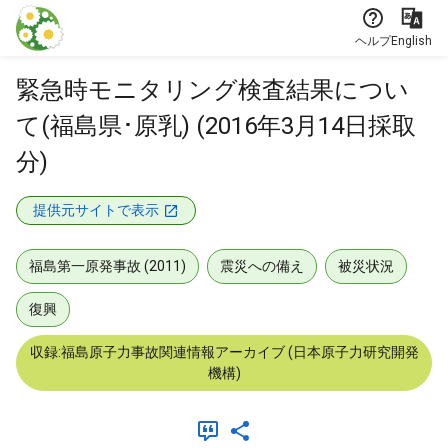
本文に飛ぶ
ヘルプ
English
緊急時モニタリング検査結果につい
て(福島県･原乳) (2016年3月14日採取
分)
提供元サイトで表示
福島第一原発事故 (2011)
震災への備え
被災状況
復興
収録:福島原子力事故関連情報アーカイブ (日本原子力研究開発
機構)