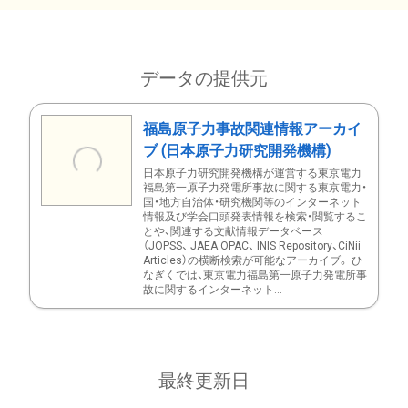
データの提供元
福島原子力事故関連情報アーカイ
ブ (日本原子力研究開発機構)
日本原子力研究開発機構が運営する東京電力
福島第一原子力発電所事故に関する東京電力・
国・地方自治体・研究機関等のインターネット
情報及び学会口頭発表情報を検索・閲覧するこ
とや、関連する文献情報データベース
（JOPSS、 JAEA OPAC、 INIS Repository、CiNii
Articles）の横断検索が可能なアーカイブ。 ひ
なぎくでは、東京電力福島第一原子力発電所事
故に関するインターネット...
最終更新日