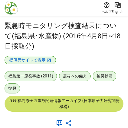
本文に飛ぶ
ヘルプ
English
緊急時モニタリング検査結果につい
て(福島県･水産物) (2016年4月8日~18
日採取分)
提供元サイトで表示
福島第一原発事故 (2011)
震災への備え
被災状況
復興
収録:福島原子力事故関連情報アーカイブ (日本原子力研究開発
機構)