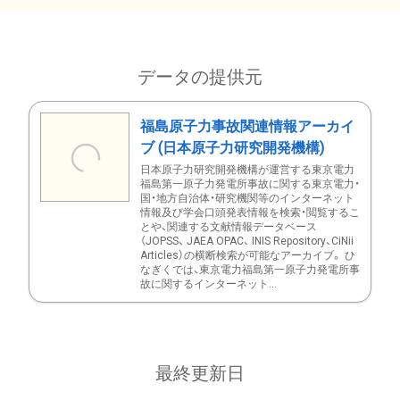
データの提供元
福島原子力事故関連情報アーカイ
ブ (日本原子力研究開発機構)
日本原子力研究開発機構が運営する東京電力
福島第一原子力発電所事故に関する東京電力・
国・地方自治体・研究機関等のインターネット
情報及び学会口頭発表情報を検索・閲覧するこ
とや、関連する文献情報データベース
（JOPSS、 JAEA OPAC、 INIS Repository、CiNii
Articles）の横断検索が可能なアーカイブ。 ひ
なぎくでは、東京電力福島第一原子力発電所事
故に関するインターネット...
最終更新日