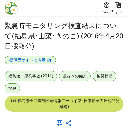
本文に飛ぶ
ヘルプ
English
緊急時モニタリング検査結果につい
て(福島県･山菜･きのこ) (2016年4月20
日採取分)
提供元サイトで表示
福島第一原発事故 (2011)
震災への備え
被災状況
復興
収録:福島原子力事故関連情報アーカイブ (日本原子力研究開発
機構)