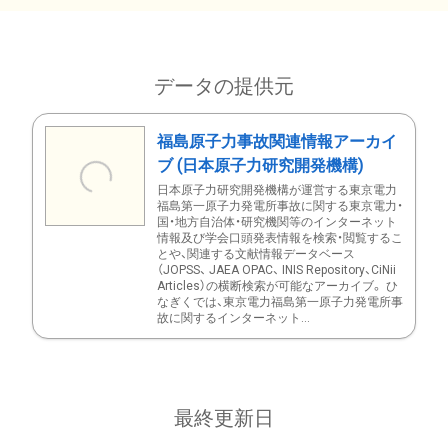
データの提供元
福島原子力事故関連情報アーカイ
ブ (日本原子力研究開発機構)
日本原子力研究開発機構が運営する東京電力
福島第一原子力発電所事故に関する東京電力・
国・地方自治体・研究機関等のインターネット
情報及び学会口頭発表情報を検索・閲覧するこ
とや、関連する文献情報データベース
（JOPSS、 JAEA OPAC、 INIS Repository、CiNii
Articles）の横断検索が可能なアーカイブ。 ひ
なぎくでは、東京電力福島第一原子力発電所事
故に関するインターネット...
最終更新日