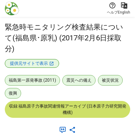
本文に飛ぶ
ヘルプ
English
緊急時モニタリング検査結果につい
て(福島県･原乳) (2017年2月6日採取
分)
提供元サイトで表示
福島第一原発事故 (2011)
震災への備え
被災状況
復興
収録:福島原子力事故関連情報アーカイブ (日本原子力研究開発
機構)