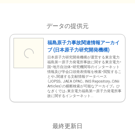
データの提供元
福島原子力事故関連情報アーカイ
ブ (日本原子力研究開発機構)
日本原子力研究開発機構が運営する東京電力
福島第一原子力発電所事故に関する東京電力・
国・地方自治体・研究機関等のインターネット
情報及び学会口頭発表情報を検索・閲覧するこ
とや、関連する文献情報データベース
（JOPSS、 JAEA OPAC、 INIS Repository、CiNii
Articles）の横断検索が可能なアーカイブ。 ひ
なぎくでは、東京電力福島第一原子力発電所事
故に関するインターネット...
最終更新日